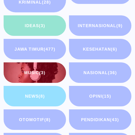
KRIMINAL
(28)
IDEAS
(3)
INTERNASIONAL
(9)
JAWA TIMUR
(477)
KESEHATAN
(6)
MUSIC
(3)
NASIONAL
(36)
NEWS
(8)
OPINI
(15)
OTOMOTIF
(8)
PENDIDIKAN
(43)