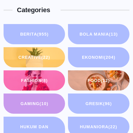
Categories
BERITA
(955)
BOLA MANIA
(13)
CREATIVE
(22)
EKONOMI
(204)
FASHION
(8)
FOOD
(12)
GAMING
(10)
GRESIK
(96)
HUKUM DAN
HUMANIORA
(22)