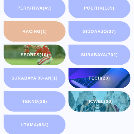
PERISTIWA
(49)
POLITIK
(169)
RACING
(1)
SIDOARJO
(37)
SPORTS
(10)
SURABAYA
(702)
SURABAYA 90-AN
(1)
TECH
(23)
TEKNO
(28)
TRAVEL
(20)
UTAMA
(934)