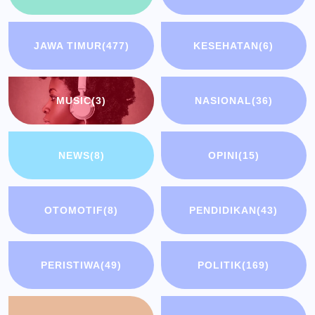
JAWA TIMUR
(477)
KESEHATAN
(6)
MUSIC
(3)
NASIONAL
(36)
NEWS
(8)
OPINI
(15)
OTOMOTIF
(8)
PENDIDIKAN
(43)
PERISTIWA
(49)
POLITIK
(169)