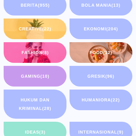
BERITA
(955)
BOLA MANIA
(13)
CREATIVE
(22)
EKONOMI
(204)
FASHION
(8)
FOOD
(12)
GAMING
(10)
GRESIK
(96)
HUKUM DAN
HUMANIORA
(22)
KRIMINAL
(28)
IDEAS
(3)
INTERNASIONAL
(9)