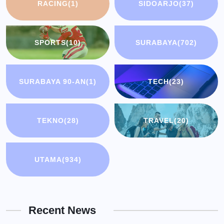
RACING
(1)
SIDOARJO
(37)
SPORTS
(10)
SURABAYA
(702)
SURABAYA 90-AN
(1)
TECH
(23)
TEKNO
(28)
TRAVEL
(20)
UTAMA
(934)
Recent News