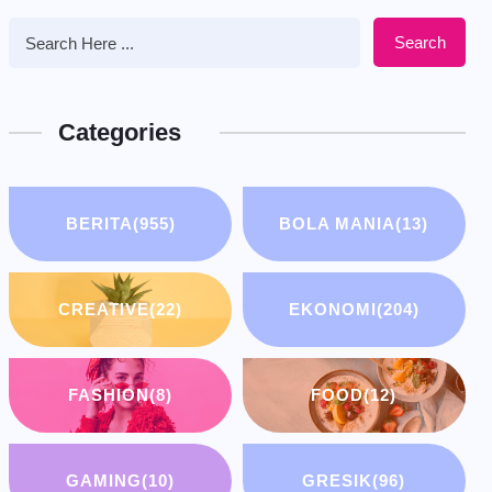
Search
Categories
BERITA
(955)
BOLA MANIA
(13)
CREATIVE
(22)
EKONOMI
(204)
FASHION
(8)
FOOD
(12)
GAMING
(10)
GRESIK
(96)