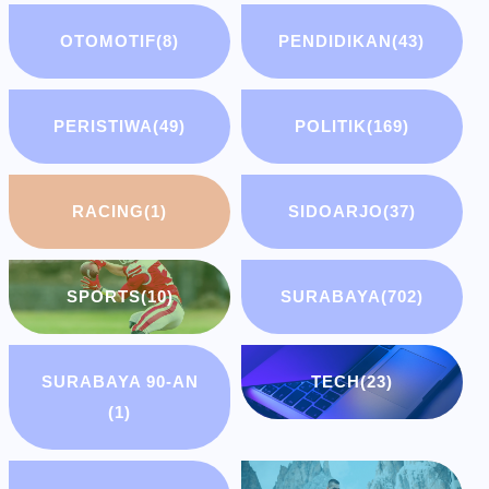
OTOMOTIF
(8)
PENDIDIKAN
(43)
PERISTIWA
(49)
POLITIK
(169)
RACING
(1)
SIDOARJO
(37)
SPORTS
(10)
SURABAYA
(702)
SURABAYA 90-AN
TECH
(23)
(1)